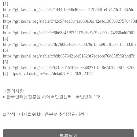
[1]
https://git.kernel.org/stable/c/1444ff890b4653add12f734ffeffc173d42862dd
[2]
https://git.kernel.org/stable/c/42c574c1504aa089a0a142e4c13859327570473d
[3]
https://git.kernel.org/stable/c/8b68a45f9722f2babe9e7bad00aa74638addf081
[4]
https://git.kernel.org/stable/c/8c760ba4e36c750379d13569f23f5a6e185333f5
[5]
https://git.kernel.org/stable/c/b9b6573421de51829f7ec1cce76d85f5f6fbbd7f
[6]
https://git.kernel.org/stable/c/f41c5d151078c5348271ffaf8e7410d96f2d82f8
[7] https://nvd.nist.gov/vuln/detail/CVE-2026-23111
□ 문의사항
o 한국인터넷진흥원 사이버민원센터 : 국번없이 118
□ 작성 : 디지털위협대응본부 취약점관리센터
목록보기